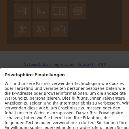







Datenschutz
Impressum
Kontakt
AGB
Mühlberg Bau- und Möbeltischlerei © 2026