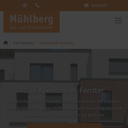
Kontakt
Kunststoff-Fenster
PaX-Fenster
Das Alleskönner-Fenster
Unsere Kunststoff-Fenster von PaX schützen Ihr Zuhause
und das nicht nur gegen Kriminelle. Auch hohen Heizkosten
und nervendem Lärm machen sie ein Ende.