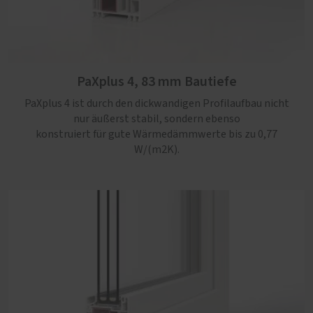
PaXabsolut 4 Therm, 83 mm Bautiefe
Die neueste Generation PaXabsolut kommt mit
modernem Design, Schallschutz in Serie und Sicherheit
PaXplus 4, 83 mm Bautiefe
bis RC3. Mit einem Uw-Wert von maximal 0,74 W/(m2K),
zusätzlicher Kerndämmung und bis zu 60 % Recyclat-
PaXplus 4 ist durch den dickwandigen Profilaufbau nicht
Anteil ein rundum nachhaltiges Kunststoff-Fenster.
nur äußerst stabil, sondern ebenso
konstruiert für gute Wärmedämmwerte bis zu 0,77
W/(m2K).