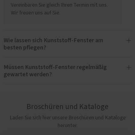
Vereinbaren Sie gleich Ihren Termin mit uns.
Wir freuen uns auf Sie.
Wie lassen sich Kunststoff-Fenster am
besten pflegen?
Müssen Kunststoff-Fenster regelmäßig
Wir bieten für unsere Kunststoff-Fenster von
gewartet werden?
PaX ein spezielles Reinigungsset an. Es
enthält ein Reinigungsmittel für die
Oberflächen sowie einen Spezialreiniger für
Ja, einmal im Jahr sollten alle beweglichen
hartnäckige Schmutz und zwei
Beschlagteile gewartet werden. Neben der
Mikrofasertücher.
Broschüren und Kataloge
Funktionsprüfung sollten die beweglichen
Metallteile auch geölt bzw. gefettet werden.
Laden Sie sich hier unsere Broschüren und Kataloge
Für einfache Verunreinigungen eignet sich der
Das trägt zur Wert- und Funktionserhaltung
Oberflächenreiniger. Aber selbst wenn kein
herunter.
der Fenster bei.
Schmutz zu sehen ist, empfehlen wir zweimal