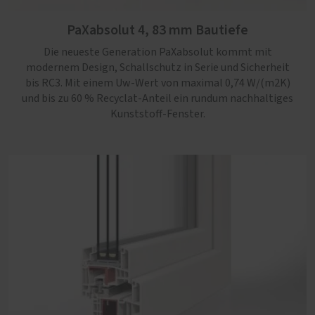
modernem Design, Schallschutz in Serie und Sicherheit
PaXabsolut 4, 83 mm Bautiefe
bis RC3. Mit einem Uw-Wert von maximal 0,74 W/(m2K)
und bis zu 60 % Recyclat-Anteil ein rundum nachhaltiges
Die neueste Generation PaXabsolut kommt mit
Kunststoff-Fenster.
modernem Design, Schallschutz in Serie und Sicherheit
bis RC3. Mit einem Uw-Wert von maximal 0,74 W/(m2K)
und bis zu 60 % Recyclat-Anteil ein rundum nachhaltiges
Kunststoff-Fenster.