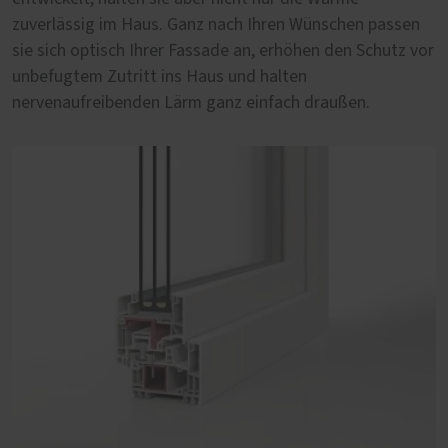
zuverlässig im Haus. Ganz nach Ihren Wünschen passen
Fenster auf Qualität und Langlebigkeit zu achten.
sie sich optisch Ihrer Fassade an, erhöhen den Schutz vor
unbefugtem Zutritt ins Haus und halten
nervenaufreibenden Lärm ganz einfach draußen.
PaXabsolut 4, 83 mm Bautiefe
Die neueste Generation PaXabsolut kommt mit