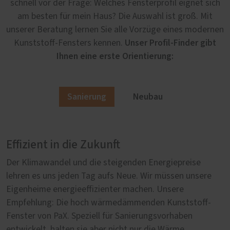
schnell vor der Frage: Welches Fensterprofil eignet sich
am besten für mein Haus? Die Auswahl ist groß. Mit
unserer Beratung lernen Sie alle Vorzüge eines modernen
Unser Profil-Finder gibt
Kunststoff-Fensters kennen.
Ihnen eine erste Orientierung:
Sanierung
Neubau
Effizient in die Zukunft
Von Anfang an richtig
Der Klimawandel und die steigenden Energiepreise
Im Neubau erfüllen unsere Kunststoff-Fenster von PaX
lehren es uns jeden Tag aufs Neue. Wir müssen unsere
höchste Anforderungen in der Wärmedämmung, in der
Eigenheime energieeffizienter machen. Unsere
Sicherheit und im Schallschutz. Denn wer neu baut, will
Empfehlung: Die hoch wärmedämmenden Kunststoff-
sicher gehen, dass er auch in Jahrzehnten noch ein
Fenster von PaX. Speziell für Sanierungsvorhaben
lebenswertes, sicheres und gleichzeitig nachhaltiges
entwickelt, halten sie aber nicht nur die Wärme
Zuhause hat. Umso wichtiger ist es bei der Auswahl der