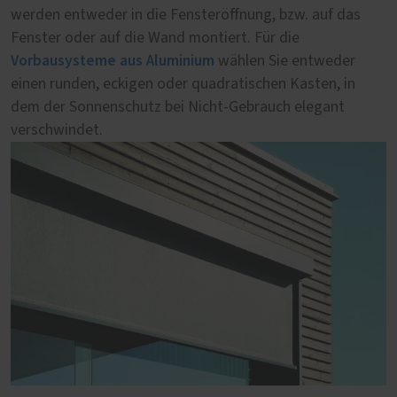
werden entweder in die Fensteröffnung, bzw. auf das
der auch bei großen Flächen nicht geteilt werden muss,
Fenster oder auf die Wand montiert. Für die
sorgt für eine ästhetische und zuverlässige Beschattung.
Vorbausysteme aus Aluminium
wählen Sie entweder
einen runden, eckigen oder quadratischen Kasten, in
dem der Sonnenschutz bei Nicht-Gebrauch elegant
verschwindet.