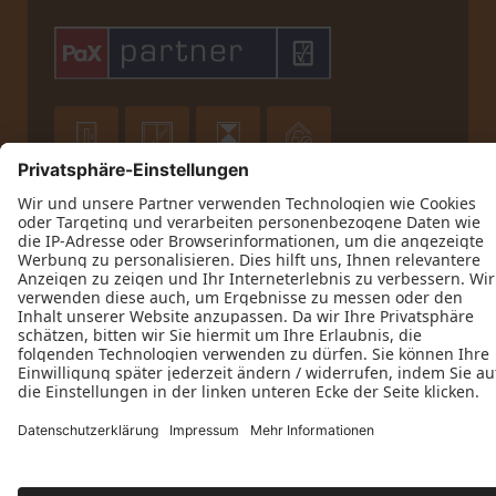











Datenschutz
Impressum
Kontakt
AGB
Mühlberg Bau- und Möbeltischlerei © 2026