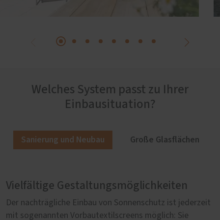
Welches System passt zu Ihrer
Einbausituation?
Sanierung und Neubau
Große Glasflächen
Vielfältige Gestaltungsmöglichkeiten
Sonnenschutz für große Glasflächen
Der nachträgliche Einbau von Sonnenschutz ist jederzeit
Für Panorama-Verglasungen eignen sich vor allem
mit sogenannten Vorbautextilscreens möglich: Sie
sogenannte Zipscreens. Der motorangetriebene Behang,