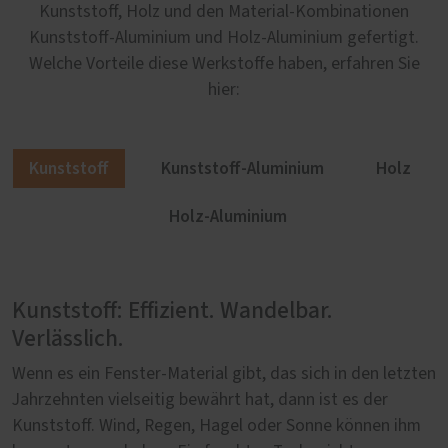
Kunststoff, Holz und den Material-Kombinationen
Kunststoff-Aluminium und Holz-Aluminium gefertigt.
Welche Vorteile diese Werkstoffe haben, erfahren Sie
hier:
Kunststoff
Kunststoff-Aluminium
Holz
Holz-Aluminium
Kunststoff: Effizient. Wandelbar.
Kunststoff-Aluminium: Modern. Stabil.
Holz: Charakterstark. Authentisch.
Holz-Aluminium: Besonders. Beständig.
Verlässlich.
Ästhetisch.
Natürlich.
Behaglich.
Wenn es ein Fenster-Material gibt, das sich in den letzten
Warum ist eine Hebe-Schiebe-Tür aus Kunststoff besser,
Mit Holz setzen Sie auf ein Material, das seit
Wenn zwei Werkstoffe sich so gut ergänzen wie Holz und
Jahrzehnten vielseitig bewährt hat, dann ist es der
wenn sie von außen mit einer Aluminiumschale verkleidet
Jahrhunderten beim Bau von Häusern eingesetzt wird.
Aluminium, dann entsteht etwas Herausragendes: Eine
Kunststoff. Wind, Regen, Hagel oder Sonne können ihm
wird? Wegen des modernen Erscheinungsbildes, der
Authentisch und natürlich zugleich, ist Holz ein
Hebe-Schiebe-Tür, die nach außen hin modern erscheint