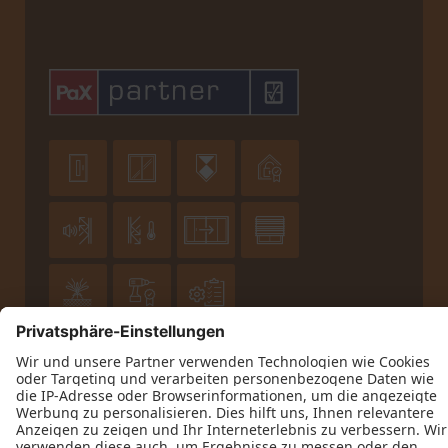
hingegen eine kostengünstigere und
platzsparende Lösung suchen, die auch eine
Belüftungsmöglichkeit bietet, ist die PSK-Tür
besser geeignet.











Datenschutz
Impressum
Kontakt
AGB