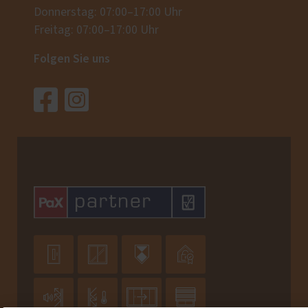
Donnerstag: 07:00–17:00 Uhr
Freitag: 07:00–17:00 Uhr
Folgen Sie uns







